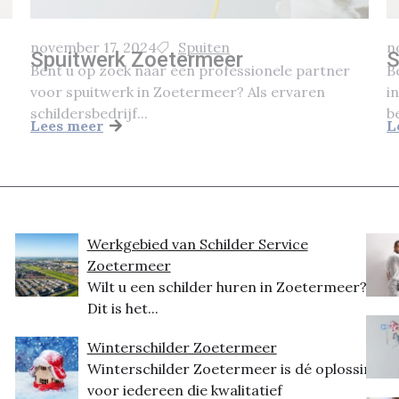
november 17, 2024
Spuiten
n
Spuitwerk Zoetermeer
S
Bent u op zoek naar een professionele partner
B
voor spuitwerk in Zoetermeer? Als ervaren
i
schildersbedrijf...
b
Lees meer
L
Werkgebied van Schilder Service
Zoetermeer
Wilt u een schilder huren in Zoetermeer?
Dit is het...
Winterschilder Zoetermeer
Winterschilder Zoetermeer is dé oplossing
voor iedereen die kwalitatief