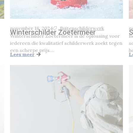
november 18, 2024
Buitenschilderwerk
n
Winterschilder Zoetermeer
S
Winterschilder Zoetermeer is dé oplossing voor
B
iedereen die kwalitatief schilderwerk zoekt tegen
s
een scherpe prijs....
h
Lees meer
L