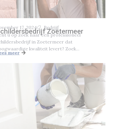
ovember 17, 2024
Bedrijf
childersbedrijf Zoetermeer
ent u op zoek naar een professioneel
childersbedrijf in Zoetermeer dat
oogwaardige kwaliteit levert? Zoek...
ees meer