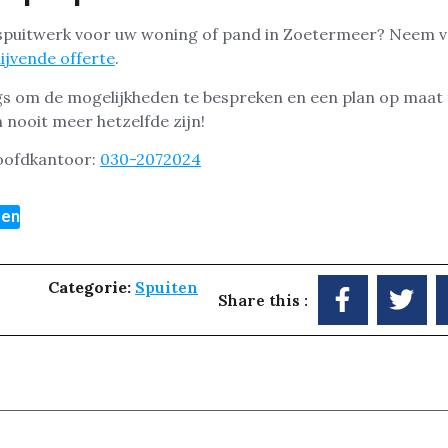
 spuitwerk voor uw woning of pand in Zoetermeer? Neem 
lijvende offerte
.
ngs om de mogelijkheden te bespreken en een plan op maa
 nooit meer hetzelfde zijn!
hoofdkantoor:
030-2072024
gen
Categorie:
Spuiten
Share this :