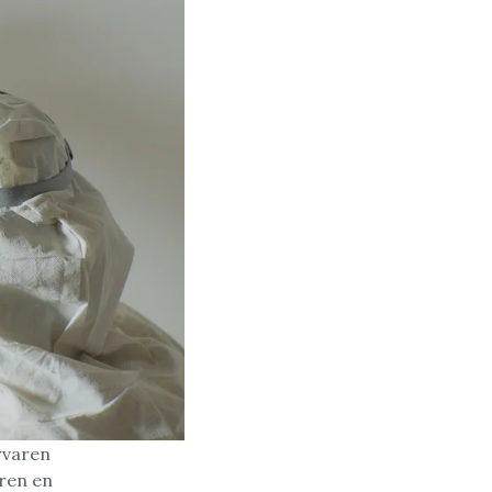
rvaren
ren en