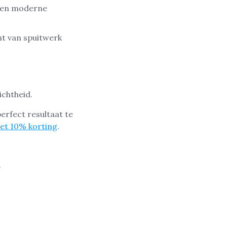
 een moderne
nt van spuitwerk
ichtheid.
rfect resultaat te
et 10% korting
.
.