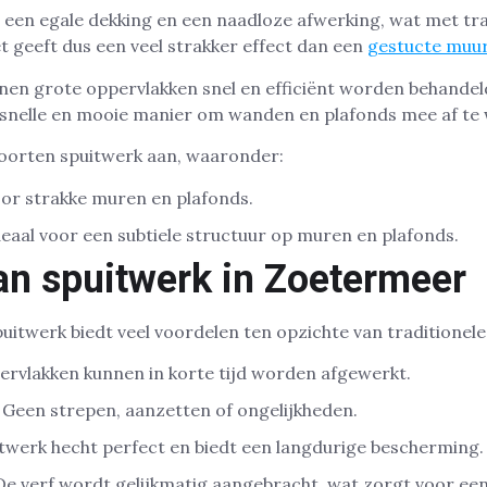
en egale dekking en een naadloze afwerking, wat met trad
et geeft dus een veel strakker effect dan een
gestucte muur
nen grote oppervlakken snel en efficiënt worden behandel
n snelle en mooie manier om wanden en plafonds mee af te
soorten spuitwerk aan, waaronder:
or strakke muren en plafonds.
eaal voor een subtiele structuur op muren en plafonds.
an spuitwerk in Zoetermeer
uitwerk biedt veel voordelen ten opzichte van traditionele
rvlakken kunnen in korte tijd worden afgewerkt.
Geen strepen, aanzetten of ongelijkheden.
twerk hecht perfect en biedt een langdurige bescherming.
e verf wordt gelijkmatig aangebracht, wat zorgt voor een 