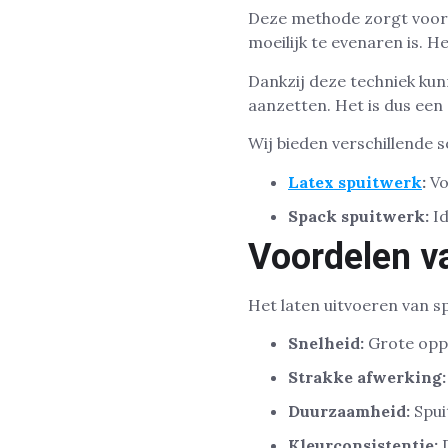
Deze methode zorgt voor e
moeilijk te evenaren is. H
Dankzij deze techniek kun
aanzetten. Het is dus ee
Wij bieden verschillende 
Latex spuitwerk
:
Vo
Spack spuitwerk:
Id
Voordelen v
Het laten uitvoeren van sp
Snelheid:
Grote oppe
Strakke afwerking:
Duurzaamheid:
Spui
Kleurconsistentie:
D