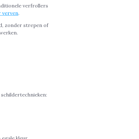
itionele verfrollers
 verven
.
d, zonder strepen of
 werken.
 schildertechnieken:
egale kleur.