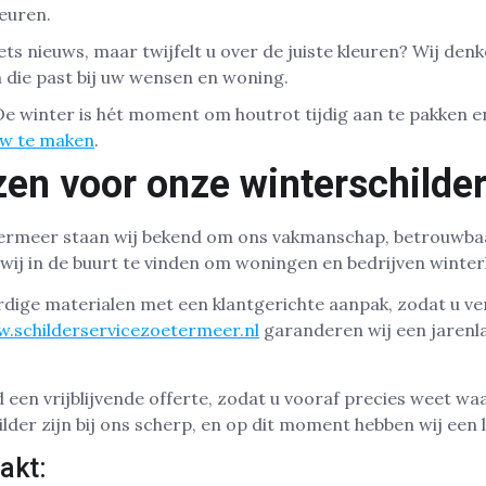
deuren.
iets nieuws, maar twijfelt u over de juiste kleuren? Wij de
n die past bij uw wensen en woning.
e winter is hét moment om houtrot tijdig aan te pakken 
uw te maken
.
en voor onze winterschilde
etermeer staan wij bekend om ons vakmanschap, betrouwba
n wij in de buurt te vinden om woningen en bedrijven winte
ige materialen met een klantgerichte aanpak, zodat u ve
.schilderservicezoetermeer.nl
garanderen wij een jarenla
d een vrijblijvende offerte, zodat u vooraf precies weet wa
lder zijn bij ons scherp, en op dit moment hebben wij een l
akt: