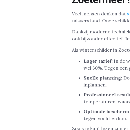
Veel mensen denken dat
s
misverstand. Onze schilder
Dankzij moderne technieken
ook bijzonder effectief. Je
Als winterschilder in Zoe
Lager tarief:
In de w
wel 30%. Tegen een 
Snelle planning:
Doo
inplannen.
Professioneel result
temperaturen, waard
Optimale bescherm
tegen vocht en kou.
Zoals je kunt lezen zijn 