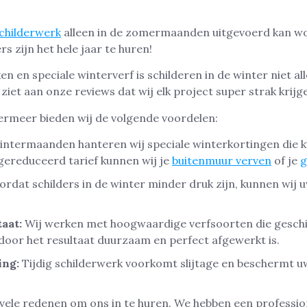
childerwerk
alleen in de zomermaanden uitgevoerd kan wo
s zijn het hele jaar te huren!
 en speciale winterverf is schilderen in de winter niet al
 ziet aan onze reviews dat wij elk project super strak krijg
termeer bieden wij de volgende voordelen:
intermaanden hanteren wij speciale winterkortingen die 
gereduceerd tarief kunnen wij je
buitenmuur verven
of je
g
rdat schilders in de winter minder druk zijn, kunnen wij u
aat:
Wij werken met hoogwaardige verfsoorten die geschi
oor het resultaat duurzaam en perfect afgewerkt is.
ing:
Tijdig schilderwerk voorkomt slijtage en beschermt 
er vele redenen om ons in te huren. We hebben een professi