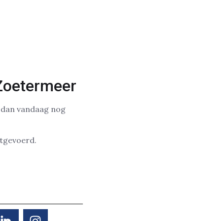
 Zoetermeer
m dan vandaag nog
itgevoerd.