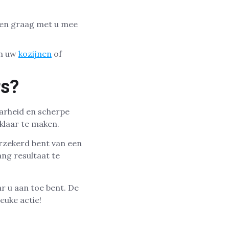
nken graag met u mee
en uw
kozijnen
of
rs?
arheid en scherpe
rklaar te maken.
rzekerd bent van een
ng resultaat te
ar u aan toe bent. De
euke actie!