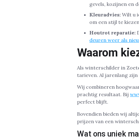
gevels, kozijnen en 
Kleuradvies:
Wilt u 
om een stijl te kieze
Houtrot reparatie:
D
deuren weer als nie
Waarom kiez
Als winterschilder in Zo
tarieven. Al jarenlang zij
Wij combineren hoogwaard
prachtig resultaat. Bij
www
perfect blijft.
Bovendien bieden wij altij
prijzen van een winterschi
Wat ons uniek ma