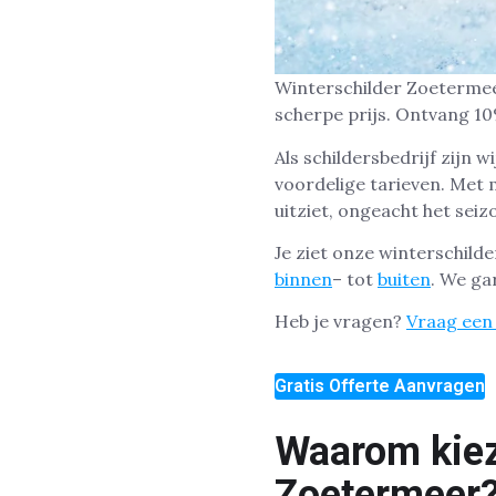
Winterschilder Zoetermeer
scherpe prijs. Ontvang 10
Als schildersbedrijf zijn w
voordelige tarieven. Met 
uitziet, ongeacht het seiz
Je ziet onze winterschilde
binnen
– tot
buiten
. We ga
Heb je vragen?
Vraag een 
Gratis Offerte Aanvragen
Waarom kiez
Zoetermeer