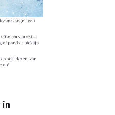
rk zoekt tegen een
profiteren van extra
 of pand er piekfijn
ten schilderen, van
e op!
 in