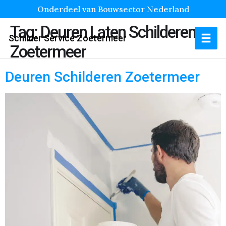
Onderdeel van Bouwsector Nederland
Tag:
Deuren Laten Schilderen
Schilder Service Zoetermeer
Zoetermeer
Deuren Schilderen Zoetermeer