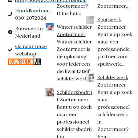
Zoetermeer?
Zoetermeer...
Hoofdkantoor:
Dit is het...
030-2072024
Spuitwerk
Winterschilder
Zoetermeer
Bouwsector
Zoetermeer
Bent u op zoek
Nederland
Winterschilder
naar een
Ga naar onze
Zoetermeer is
professionele
webshop
dé oplossing
partner voor
voor iedereen
spuitwerk...
die kwalitatief
Schilderwerk
schilderwerk...
Zoetermeer
Schildersbedrij
Bent u op zoek
f Zoetermeer
naar
Bent u op zoek
professioneel
naar een
schilderwerk
professioneel
in
schildersbedrij
Zoetermeer?
f in
Een...