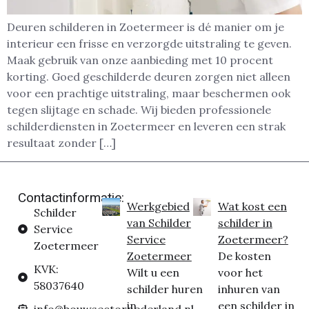
Deuren schilderen in Zoetermeer is dé manier om je
interieur een frisse en verzorgde uitstraling te geven.
Maak gebruik van onze aanbieding met 10 procent
korting. Goed geschilderde deuren zorgen niet alleen
voor een prachtige uitstraling, maar beschermen ook
tegen slijtage en schade. Wij bieden professionele
schilderdiensten in Zoetermeer en leveren een strak
resultaat zonder […]
Contactinformatie:
Werkgebied
Wat kost een
Schilder
van Schilder
schilder in
Service
Service
Zoetermeer?
Zoetermeer
Zoetermeer
De kosten
KVK:
Wilt u een
voor het
58037640
schilder huren
inhuren van
in
een schilder in
info@bouwsectornederland.nl