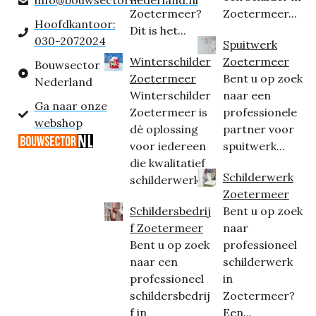
Zoetermeer?
Zoetermeer...
Hoofdkantoor:
Dit is het...
030-2072024
Spuitwerk
Winterschilder
Zoetermeer
Bouwsector
Zoetermeer
Bent u op zoek
Nederland
Winterschilder
naar een
Ga naar onze
Zoetermeer is
professionele
webshop
dé oplossing
partner voor
voor iedereen
spuitwerk...
die kwalitatief
Schilderwerk
schilderwerk...
Zoetermeer
Schildersbedrij
Bent u op zoek
f Zoetermeer
naar
Bent u op zoek
professioneel
naar een
schilderwerk
professioneel
in
schildersbedrij
Zoetermeer?
f in
Een...