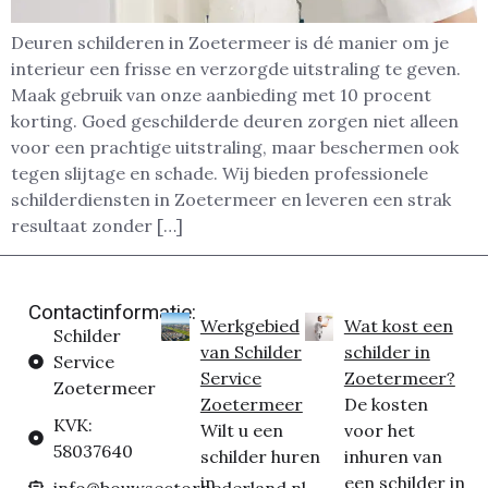
Deuren schilderen in Zoetermeer is dé manier om je
interieur een frisse en verzorgde uitstraling te geven.
Maak gebruik van onze aanbieding met 10 procent
korting. Goed geschilderde deuren zorgen niet alleen
voor een prachtige uitstraling, maar beschermen ook
tegen slijtage en schade. Wij bieden professionele
schilderdiensten in Zoetermeer en leveren een strak
resultaat zonder […]
Contactinformatie:
Werkgebied
Wat kost een
Schilder
van Schilder
schilder in
Service
Service
Zoetermeer?
Zoetermeer
Zoetermeer
De kosten
KVK:
Wilt u een
voor het
58037640
schilder huren
inhuren van
in
een schilder in
info@bouwsectornederland.nl