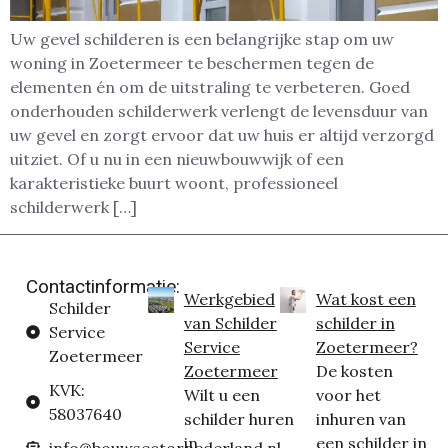
Uw gevel schilderen is een belangrijke stap om uw
woning in Zoetermeer te beschermen tegen de
elementen én om de uitstraling te verbeteren. Goed
onderhouden schilderwerk verlengt de levensduur van
uw gevel en zorgt ervoor dat uw huis er altijd verzorgd
uitziet. Of u nu in een nieuwbouwwijk of een
karakteristieke buurt woont, professioneel
schilderwerk […]
Contactinformatie:
Werkgebied
Wat kost een
Schilder
van Schilder
schilder in
Service
Service
Zoetermeer?
Zoetermeer
Zoetermeer
De kosten
KVK:
Wilt u een
voor het
58037640
schilder huren
inhuren van
in
een schilder in
info@bouwsectornederland.nl