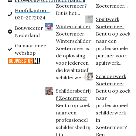
Zoetermeer?
Zoetermeer...
Hoofdkantoor:
Dit is het...
030-2072024
Spuitwerk
Winterschilder
Zoetermeer
Bouwsector
Zoetermeer
Bent u op zoek
Nederland
Winterschilder
naar een
Ga naar onze
Zoetermeer is
professionele
webshop
dé oplossing
partner voor
voor iedereen
spuitwerk...
die kwalitatief
Schilderwerk
schilderwerk...
Zoetermeer
Schildersbedrij
Bent u op zoek
f Zoetermeer
naar
Bent u op zoek
professioneel
naar een
schilderwerk
professioneel
in
schildersbedrij
Zoetermeer?
f in
Een...