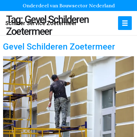
Onderdeel van Bouwsector Nederland
Tag:
Gevel Schilderen
Schilder Service Zoetermeer
Zoetermeer
Gevel Schilderen Zoetermeer