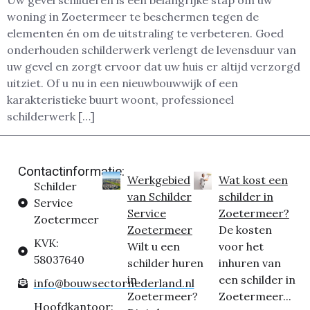
Uw gevel schilderen is een belangrijke stap om uw
woning in Zoetermeer te beschermen tegen de
elementen én om de uitstraling te verbeteren. Goed
onderhouden schilderwerk verlengt de levensduur van
uw gevel en zorgt ervoor dat uw huis er altijd verzorgd
uitziet. Of u nu in een nieuwbouwwijk of een
karakteristieke buurt woont, professioneel
schilderwerk […]
Contactinformatie:
Werkgebied
Wat kost een
Schilder
van Schilder
schilder in
Service
Service
Zoetermeer?
Zoetermeer
Zoetermeer
De kosten
KVK:
Wilt u een
voor het
58037640
schilder huren
inhuren van
in
een schilder in
info@bouwsectornederland.nl
Zoetermeer?
Zoetermeer...
Hoofdkantoor: