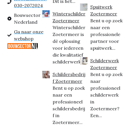
Dit is het...
030-2072024
Spuitwerk
Winterschilder
Zoetermeer
Bouwsector
Zoetermeer
Bent u op zoek
Nederland
Winterschilder
naar een
Ga naar onze
Zoetermeer is
professionele
webshop
dé oplossing
partner voor
voor iedereen
spuitwerk...
die kwalitatief
Schilderwerk
schilderwerk...
Zoetermeer
Schildersbedrij
Bent u op zoek
f Zoetermeer
naar
Bent u op zoek
professioneel
naar een
schilderwerk
professioneel
in
schildersbedrij
Zoetermeer?
f in
Een...
Zoetermeer...