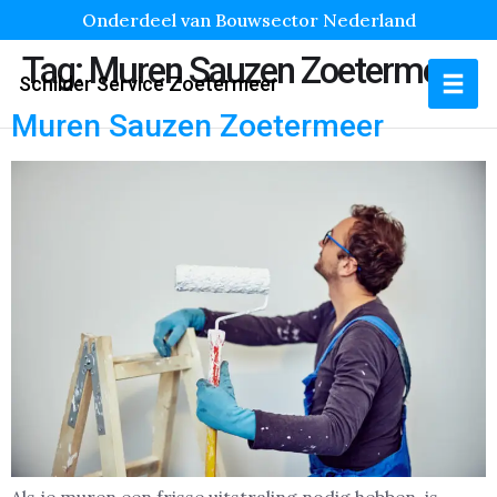
Onderdeel van Bouwsector Nederland
Tag:
Muren Sauzen Zoetermeer
Schilder Service Zoetermeer
Muren Sauzen Zoetermeer