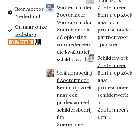
Winterschilder
Zoetermeer
Bouwsector
Zoetermeer
Bent u op zoek
Nederland
Winterschilder
naar een
Ga naar onze
Zoetermeer is
professionele
webshop
dé oplossing
partner voor
voor iedereen
spuitwerk...
die kwalitatief
Schilderwerk
schilderwerk...
Zoetermeer
Schildersbedrij
Bent u op zoek
f Zoetermeer
naar
Bent u op zoek
professioneel
naar een
schilderwerk
professioneel
in
schildersbedrij
Zoetermeer?
f in
Een...
Zoetermeer...