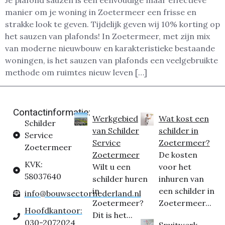
Je plafond sauzen is een eenvoudige maar effectieve
manier om je woning in Zoetermeer een frisse en
strakke look te geven. Tijdelijk geven wij 10% korting op
het sauzen van plafonds! In Zoetermeer, met zijn mix
van moderne nieuwbouw en karakteristieke bestaande
woningen, is het sauzen van plafonds een veelgebruikte
methode om ruimtes nieuw leven […]
Contactinformatie:
Werkgebied
Wat kost een
Schilder
van Schilder
schilder in
Service
Service
Zoetermeer?
Zoetermeer
Zoetermeer
De kosten
KVK:
Wilt u een
voor het
58037640
schilder huren
inhuren van
in
een schilder in
info@bouwsectornederland.nl
Zoetermeer?
Zoetermeer...
Hoofdkantoor:
Dit is het...
030-2072024
Spuitwerk