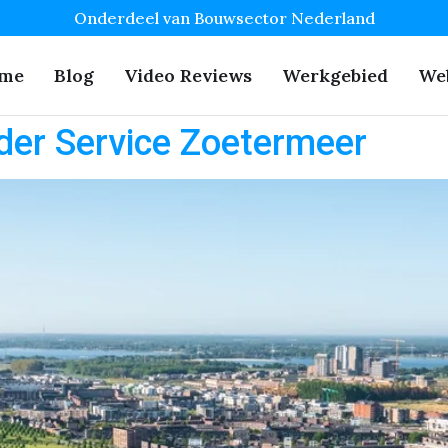
Onderdeel van Bouwsector Nederland
me
Blog
Video Reviews
Werkgebied
We
der Service Zoetermeer