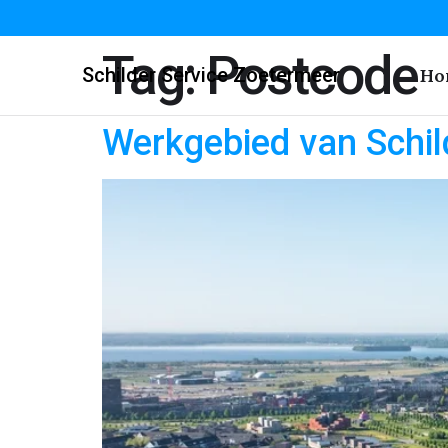
Tag:
Postcode
Schilder Service Zoetermeer
Ho
Werkgebied van Schil