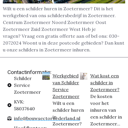
Wilt u een schilder huren in Zoetermeer? Dit is het
werkgebied van ons schildersbedrijf in Zoetermeer.
Centrum Zoetermeer Noord Zoetermeer Oost
Zoetermeer Zuid Zoetermeer West Heb je
vragen? Vraag een gratis offerte aan of bel ons: 030-
2072024 Woont u in deze postcode gebieden? Dan kunt
u onze schilders in Zoetermeer inhuren.
Contactinformatie:
Werkgebied
Wat kost een
Schilder
van Schilder
schilder in
Service
Service
Zoetermeer?
Zoetermeer
Zoetermeer
De kosten
KVK:
Wilt u een
voor het
58037640
schilder huren
inhuren van
in
een schilder in
info@bouwsectornederland.nl
Zoetermeer?
Zoetermeer...