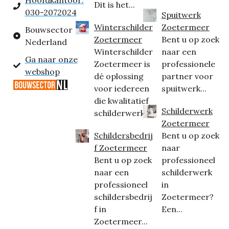
Hoofdkantoor:
Dit is het...
030-2072024
Spuitwerk
Winterschilder
Zoetermeer
Bouwsector
Zoetermeer
Bent u op zoek
Nederland
Winterschilder
naar een
Ga naar onze
Zoetermeer is
professionele
webshop
dé oplossing
partner voor
voor iedereen
spuitwerk...
die kwalitatief
Schilderwerk
schilderwerk...
Zoetermeer
Schildersbedrij
Bent u op zoek
f Zoetermeer
naar
Bent u op zoek
professioneel
naar een
schilderwerk
professioneel
in
schildersbedrij
Zoetermeer?
f in
Een...
Zoetermeer...