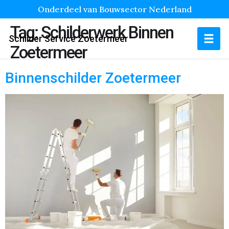
Onderdeel van Bouwsector Nederland
Tag:
Schilderwerk Binnen
Schilder Service Zoetermeer
Zoetermeer
Binnenschilder Zoetermeer