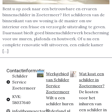
Bent u op zoek naar een betrouwbare en ervaren
binnenschilder in Zoetermeer? Het schilderen van de
binnenkant van uw woning is dé manier om uw
interieur een frisse en verzorgde uitstraling te geven.
Daarnaast biedt goed binnenschilderwerk bescherming
voor uw muren, plafonds en houtwerk. Of u nu een
complete renovatie wilt uitvoeren, een enkele kamer
[…]
Contactinformatie:
Werkgebied
Wat kost een
Schilder
van Schilder
schilder in
Service
Service
Zoetermeer?
Zoetermeer
Zoetermeer
De kosten
KVK:
Wilt u een
voor het
58037640
schilder huren
inhuren van
in
een schilder in
info@bouwsectornederland.nl