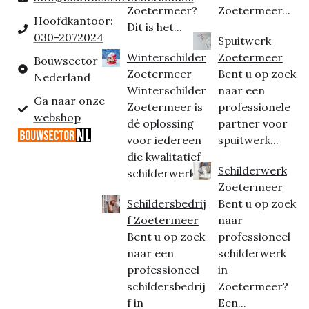
Zoetermeer?
Zoetermeer...
Hoofdkantoor:
Dit is het...
030-2072024
Spuitwerk
Winterschilder
Zoetermeer
Bouwsector
Zoetermeer
Bent u op zoek
Nederland
Winterschilder
naar een
Ga naar onze
Zoetermeer is
professionele
webshop
dé oplossing
partner voor
voor iedereen
spuitwerk...
die kwalitatief
Schilderwerk
schilderwerk...
Zoetermeer
Schildersbedrij
Bent u op zoek
f Zoetermeer
naar
Bent u op zoek
professioneel
naar een
schilderwerk
professioneel
in
schildersbedrij
Zoetermeer?
f in
Een...