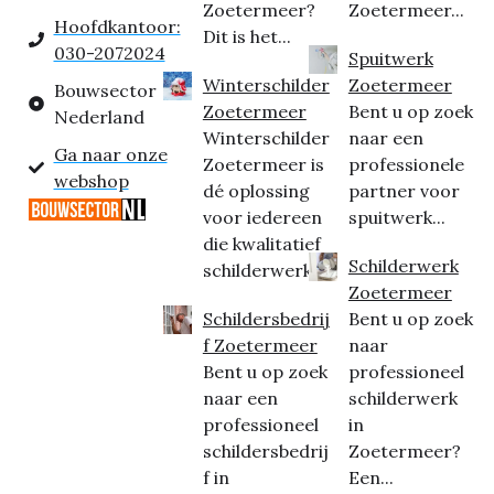
Zoetermeer?
Zoetermeer...
Hoofdkantoor:
Dit is het...
030-2072024
Spuitwerk
Winterschilder
Zoetermeer
Bouwsector
Zoetermeer
Bent u op zoek
Nederland
Winterschilder
naar een
Ga naar onze
Zoetermeer is
professionele
webshop
dé oplossing
partner voor
voor iedereen
spuitwerk...
die kwalitatief
Schilderwerk
schilderwerk...
Zoetermeer
Schildersbedrij
Bent u op zoek
f Zoetermeer
naar
Bent u op zoek
professioneel
naar een
schilderwerk
professioneel
in
schildersbedrij
Zoetermeer?
f in
Een...