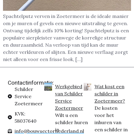
Spachtelputz verven in Zoetermeer is de ideale manier
om je muren of gevels een nieuwe uitstraling te geven.
Ontvang tijdelijk zelfs 10% korting! Spachtelputz is een
populaire sierpleister vanwege de korrelige structuur
en duurzaamheid. Na verloop van tijd kan de muur
echter verkleuren of slijten. Een nieuwe verflaag zorgt
niet alleen voor een frisse look, […]
Contactinformatie:
Werkgebied
Wat kost een
Schilder
van Schilder
schilder in
Service
Service
Zoetermeer?
Zoetermeer
Zoetermeer
De kosten
KVK:
Wilt u een
voor het
58037640
schilder huren
inhuren van
in
een schilder in
info@bouwsectornederland.nl