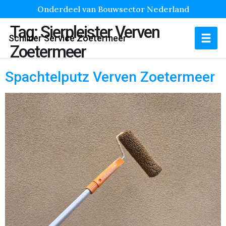
Onderdeel van Bouwsector Nederland
Tag:
Sierpleister Verven
Schilder Service Zoetermeer
Zoetermeer
Spachtelputz Verven Zoetermeer