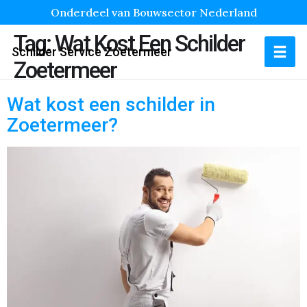
Onderdeel van Bouwsector Nederland
Tag:
Wat Kost Een Schilder
Schilder Service Zoetermeer
Zoetermeer
Wat kost een schilder in
Zoetermeer?