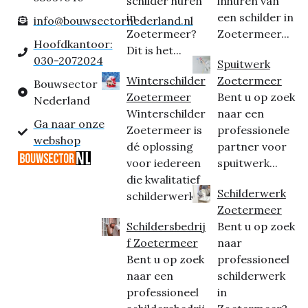
schilder huren
inhuren van
in
een schilder in
info@bouwsectornederland.nl
Zoetermeer?
Zoetermeer...
Hoofdkantoor:
Dit is het...
030-2072024
Spuitwerk
Winterschilder
Zoetermeer
Bouwsector
Zoetermeer
Bent u op zoek
Nederland
Winterschilder
naar een
Ga naar onze
Zoetermeer is
professionele
webshop
dé oplossing
partner voor
voor iedereen
spuitwerk...
die kwalitatief
Schilderwerk
schilderwerk...
Zoetermeer
Schildersbedrij
Bent u op zoek
f Zoetermeer
naar
Bent u op zoek
professioneel
naar een
schilderwerk
professioneel
in