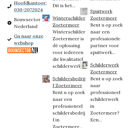
Hoofdkantoor:
Dit is het...
030-2072024
Spuitwerk
Winterschilder
Zoetermeer
Bouwsector
Zoetermeer
Bent u op zoek
Nederland
Winterschilder
naar een
Ga naar onze
Zoetermeer is
professionele
webshop
dé oplossing
partner voor
voor iedereen
spuitwerk...
die kwalitatief
Schilderwerk
schilderwerk...
Zoetermeer
Schildersbedrij
Bent u op zoek
f Zoetermeer
naar
Bent u op zoek
professioneel
naar een
schilderwerk
professioneel
in
schildersbedrij
Zoetermeer?
f in
Een...
Zoetermeer...