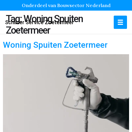
Onderdeel van Bouwsector Nederland
Tag:
Woning Spuiten
Schilder Service Zoetermeer
Zoetermeer
Woning Spuiten Zoetermeer