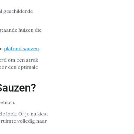
l geschilderde
staande huizen die
en
plafond sauzen
.
erd om een strak
oor een optimale
Sauzen?
etisch.
e look. Of je nu kiest
 ruimte volledig naar