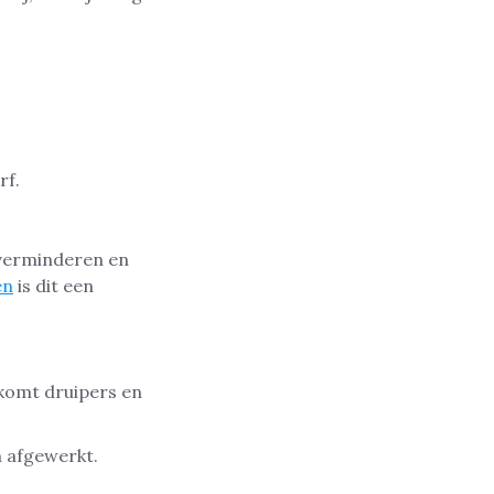
rf.
 verminderen en
en
is dit een
rkomt druipers en
n afgewerkt.