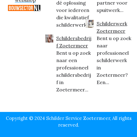
webshop
dé oplossing
partner voor
voor iedereen
spuitwerk...
die kwalitatief
Schilderwerk
schilderwerk...
Zoetermeer
Schildersbedrij
Bent u op zoek
f Zoetermeer
naar
Bent u op zoek
professioneel
naar een
schilderwerk
professioneel
in
schildersbedrij
Zoetermeer?
f in
Een...
Zoetermeer...
Copyright © 2024 Schilder Service Zoetermeer, All rights
reserved.