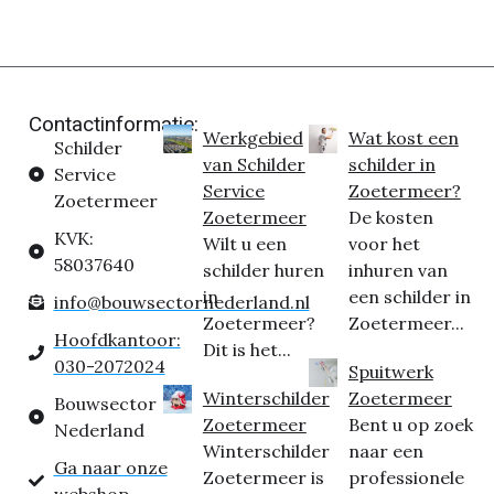
Contactinformatie:
Werkgebied
Wat kost een
Schilder
van Schilder
schilder in
Service
Service
Zoetermeer?
Zoetermeer
Zoetermeer
De kosten
KVK:
Wilt u een
voor het
58037640
schilder huren
inhuren van
in
een schilder in
info@bouwsectornederland.nl
Zoetermeer?
Zoetermeer...
Hoofdkantoor:
Dit is het...
030-2072024
Spuitwerk
Winterschilder
Zoetermeer
Bouwsector
Zoetermeer
Bent u op zoek
Nederland
Winterschilder
naar een
Ga naar onze
Zoetermeer is
professionele